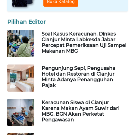
Buka Katalog
FORWAMKI
ALPERKLINAS
Pilihan Editor
FORJASIDA
Soal Kasus Keracunan, Dinkes
Cianjur Minta Labkesda Jabar
Percepat Pemeriksaan Uji Sampel
TAMBANG
Makanan MBG
NEWS
Pengunjung Sepi, Pengusaha
SITUNGIR
Hotel dan Restoran di Cianjur
NEWS
Minta Adanya Penangguhan
Pajak
SIDIKALANG
NEWS
Keracunan Siswa di Cianjur
Karena Makan Ayam Suwir dari
MBG, BGN Akan Perketat
SIBARAGAS
Pengawasan
NEWS