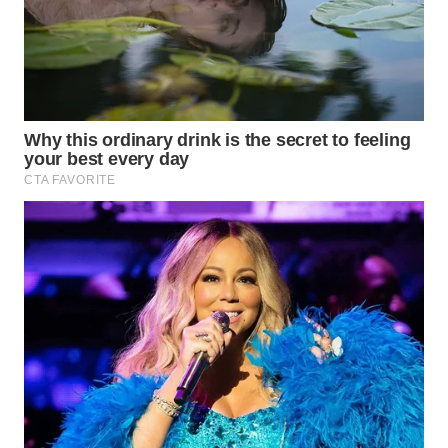
WAHANA
TRAVEL
WAHANA
TV
WAHANANEWS
ID
WAHANANEWS
CO ID
WAHANANEWS
NET
WAHANA
SPORT