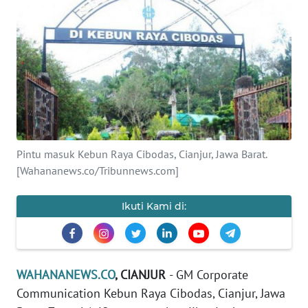
KONTAK
KAMI
INFO
IKLAN
TENTANG
KAMI
Pintu masuk Kebun Raya Cibodas, Cianjur, Jawa Barat.
[Wahananews.co/Tribunnews.com]
PEDOMAN
MEDIA
Ikuti Kami di:
SIBER
REDAKSI
WAHANANEWS.CO
, CIANJUR
- GM Corporate
KARIR
Communication Kebun Raya Cibodas, Cianjur, Jawa