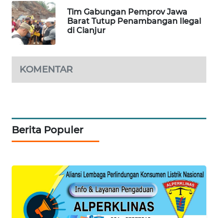
MARITIM
Tim Gabungan Pemprov Jawa
Barat Tutup Penambangan Ilegal
di Cianjur
HUMBANG
NEWS
KOMENTAR
GARONGGANG
NEWS
FISUELRI
ID
Berita Populer
ENERGI
NEWS
CILEUNGSI
NEWS
BERKAT