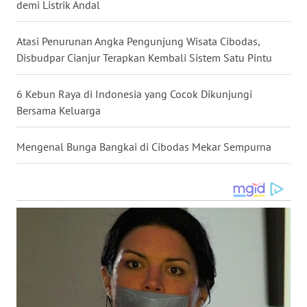
demi Listrik Andal
WN
Atasi Penurunan Angka Pengunjung Wisata Cibodas,
TANJUNG
LESUNG
Disbudpar Cianjur Terapkan Kembali Sistem Satu Pintu
WN
6 Kebun Raya di Indonesia yang Cocok Dikunjungi
KARO
Bersama Keluarga
WN
Mengenal Bunga Bangkai di Cibodas Mekar Sempurna
SIMALUNGUN
WN
LABUHANBATU
WN
TAPANULI
TENGAH