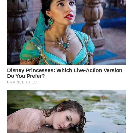
WAHANA
NEWS
WAHANA
TANI
WAHANA
ADVOKAT
WAHANA
INFRASTRUKTUR
WAHANA
KONSUMEN
WAHANA
LISTRIK