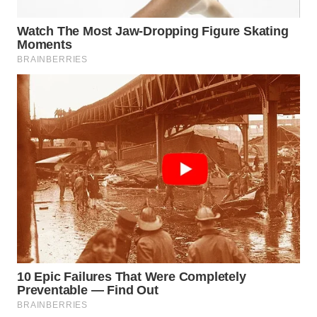
WN
DEPOK
WN
TAPANULI
UTARA
WN
SAMOSIR
WN
PADANG
LAWAS
WN
SUMEDANG
WN