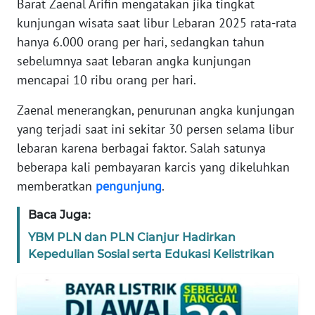
Barat Zaenal Arifin mengatakan jika tingkat
DISCLAIMER
kunjungan wisata saat libur Lebaran 2025 rata-rata
hanya 6.000 orang per hari, sedangkan tahun
Wahana
News
sebelumnya saat lebaran angka kunjungan
Regional
mencapai 10 ribu orang per hari.
WN
Zaenal menerangkan, penurunan angka kunjungan
SUMUT
yang terjadi saat ini sekitar 30 persen selama libur
lebaran karena berbagai faktor. Salah satunya
WN
beberapa kali pembayaran karcis yang dikeluhkan
JAKARTA
memberatkan
pengunjung
.
WN
Baca Juga:
JABAR
YBM PLN dan PLN Cianjur Hadirkan
Kepedulian Sosial serta Edukasi Kelistrikan
WN
BANTEN