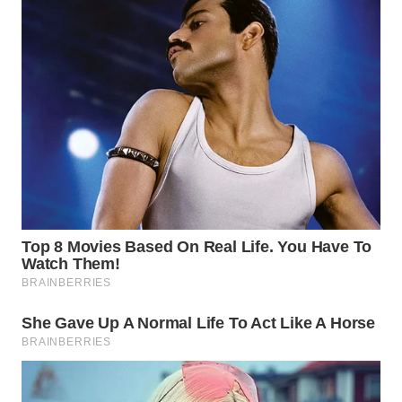
LAPAK
WAHANA
Wahana
Network
KONSUMEN
LISTRIK
MASYARAKAT
KELISTRIKAN
WALINKI
ID
MAWAKA
ID