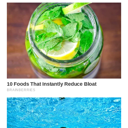
CIANJUR
WN
KEPULAUAN
SERIBU
WN
TANGERANG
WN
BINJAI
WN
CIREBON
WN
INDRAMAYU