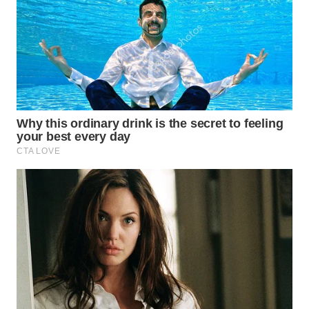
WN
KUNINGAN
WN
MAJALENGKA
WN
SUBANG
WN
SUKABUMI
WN
PURWAKARTA
WN
PRIANGAN
TIMUR