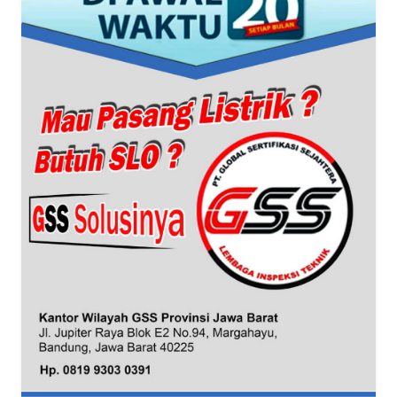
WN
NTT
WN
KEPRI
WN
PAPUA
WN
PAPUA
BARAT
WN
RIAU
WN
SERAMBI