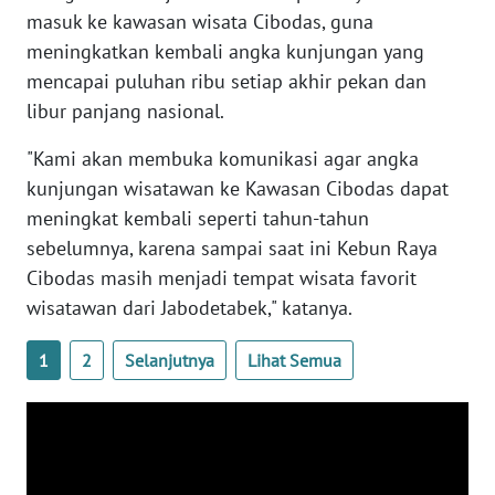
WN
masuk ke kawasan wisata Cibodas, guna
JOGJA
meningkatkan kembali angka kunjungan yang
mencapai puluhan ribu setiap akhir pekan dan
WN
libur panjang nasional.
JATIM
"Kami akan membuka komunikasi agar angka
WN
kunjungan wisatawan ke Kawasan Cibodas dapat
BALI
meningkat kembali seperti tahun-tahun
sebelumnya, karena sampai saat ini Kebun Raya
WN
Cibodas masih menjadi tempat wisata favorit
KALBAR
wisatawan dari Jabodetabek," katanya.
WN
1
2
Selanjutnya
Lihat Semua
KALTENG
WN
KALTARA