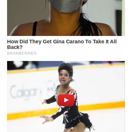
WN DELI
SERDANG
WN
TEBING
TINGGI
WN
PAKPAK
WN
KARAWANG
WN
BEKASI
WN
BOGOR