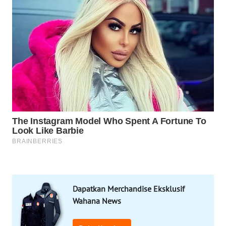
MARTABAT
NET
PLN
WATCH
MKLI
LPKKI
LKKI
KOPEKLIN
Dapatkan Merchandise Eksklusif
PORTAL
Wahana News
KONSUMEN