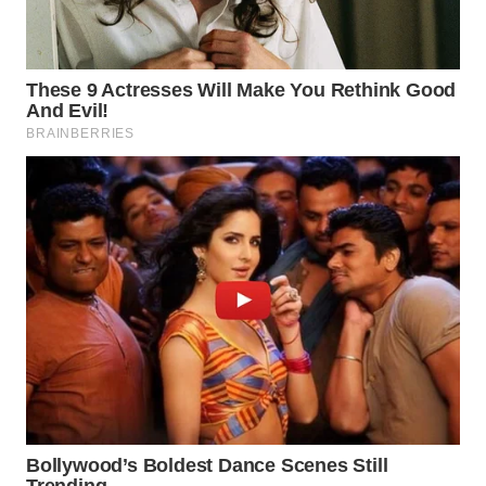
WN
SEMARANG
WN
SOLO
WN
BOROBUDUR
WN
MADURA
WN
SURABAYA
WN
NATUNA