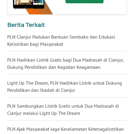
WN
MALUT
WN
Berita Terkait
DAIRI
PLN Cianjur Padukan Bantuan Sembako dan Edukasi
Kelistrikan bagi Masyarakat
WN
DANAU
TOBA
PLN Hadirkan Listrik Gratis bagi Dua Madrasah di Cianjur,
Dukung Pendidikan dan Kegiatan Keagamaan
WN
NIAS
Light Up The Dream, PLN Hadirkan Listrik untuk Dukung
Pendidikan dan Ibadah di Cianjur
WN
LANGKAT
PLN Sambungkan Listrik Gratis untuk Dua Madrasah di
Cianjur melalui Light Up The Dream
WN
TAPANULI
PLN Ajak Masyarakat Jaga Keselamatan Ketenagalistrikan
SELATAN