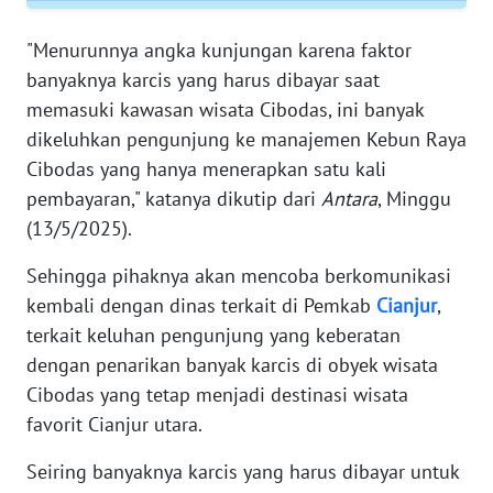
WN
JAMBI
"Menurunnya angka kunjungan karena faktor
banyaknya karcis yang harus dibayar saat
WN
memasuki kawasan wisata Cibodas, ini banyak
SULTRA
dikeluhkan pengunjung ke manajemen Kebun Raya
Cibodas yang hanya menerapkan satu kali
WN
pembayaran," katanya dikutip dari
Antara
, Minggu
NTB
(13/5/2025).
WN
Sehingga pihaknya akan mencoba berkomunikasi
SULTENG
kembali dengan dinas terkait di Pemkab
Cianjur
,
terkait keluhan pengunjung yang keberatan
WN
dengan penarikan banyak karcis di obyek wisata
SULBAR
Cibodas yang tetap menjadi destinasi wisata
favorit Cianjur utara.
WN
BABEL
Seiring banyaknya karcis yang harus dibayar untuk