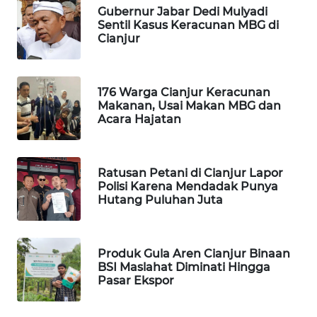
METRO
Gubernur Jabar Dedi Mulyadi
SIANTAR
Sentil Kasus Keracunan MBG di
Cianjur
NEWS
METRO
MEDAN
176 Warga Cianjur Keracunan
Makanan, Usai Makan MBG dan
NEWS
Acara Hajatan
METRO
JAKARTA
Ratusan Petani di Cianjur Lapor
NEWS
Polisi Karena Mendadak Punya
Hutang Puluhan Juta
KRT
NEWS
Produk Gula Aren Cianjur Binaan
KARING
BSI Maslahat Diminati Hingga
NEWS
Pasar Ekspor
JURNAL