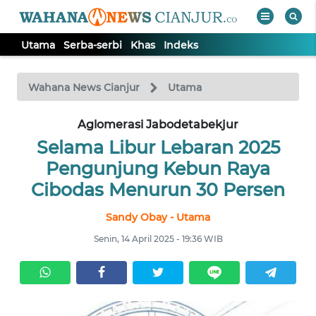
Utama
Serba-serbi
Khas
Indeks
WAHANA
Tutup
TV
Wahana News Cianjur
Utama
Aglomerasi Jabodetabekjur
UTAMA
Selama Libur Lebaran 2025
SERBA-
Pengunjung Kebun Raya
SERBI
Cibodas Menurun 30 Persen
Sandy Obay - Utama
KHAS
Senin, 14 April 2025 - 19:36 WIB
Informasi
INDEKS
BERITA