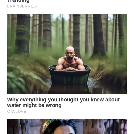
WN
BINTAN
WN
MANDALIKA
WN
LIKUPANG
WN
LABUANBAJO
WN
BORNEO
Wahana
Media
Group