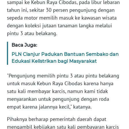
sampai ke Kebun Raya Cibodas, pada libur lebaran
WN
tahun ini, sekitar 30 persen pengunjung dengan
SUMBAR
sepeda motor memilih masuk ke kawasan wisata
dengan koleksi jutaan tanaman langka melalui
WN
SUMSEL
pintu 3 atau belakang.
Baca Juga:
WN
BENGKULU
PLN Cianjur Padukan Bantuan Sembako dan
Edukasi Kelistrikan bagi Masyarakat
WN
LAMPUNG
"Pengunjung memilih pintu 3 atau pintu belakang
untuk masuk Kebun Raya Cibodas karena hanya
WN
satu kali membayar karcis, namun kami tidak
JATENG
menyarankan untuk pengunjung dengan roda
empat karena jalannya kecil," katanya.
WN
NUSANTARA
Pihaknya berharap pemerintah daerah dapat
mengambil kebijakan satu kali pembayaran karcis