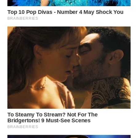
WAHANA
UMKM
WAHANA
SELEB
WAHANA
PERSONA
WAHANA
OTOMOTIF
WAHANA
HEALTH
WAHANA
DESA
WISATA