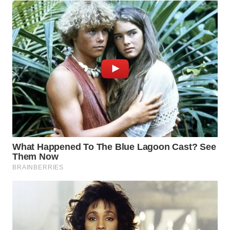
WAHANA
UMKM
WAHANA
SELEB
WAHANA
PERSONA
WAHANA
OTOMOTIF
WAHANA
HEALTH
WAHANA
DESA
WISATA