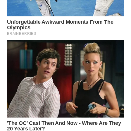
MARTABAT
NET
PLN
WATCH
MKLI
LPKKI
LKKI
KOPEKLIN
PORTAL
KONSUMEN