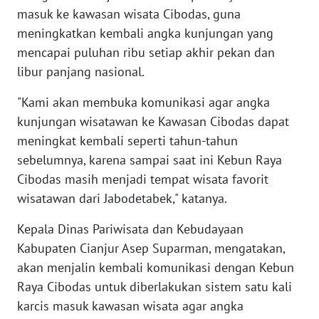
WN
masuk ke kawasan wisata Cibodas, guna
JOGJA
meningkatkan kembali angka kunjungan yang
mencapai puluhan ribu setiap akhir pekan dan
WN
libur panjang nasional.
JATIM
"Kami akan membuka komunikasi agar angka
WN
kunjungan wisatawan ke Kawasan Cibodas dapat
BALI
meningkat kembali seperti tahun-tahun
sebelumnya, karena sampai saat ini Kebun Raya
WN
Cibodas masih menjadi tempat wisata favorit
KALBAR
wisatawan dari Jabodetabek," katanya.
WN
Kepala Dinas Pariwisata dan Kebudayaan
KALTENG
Kabupaten Cianjur Asep Suparman, mengatakan,
akan menjalin kembali komunikasi dengan Kebun
WN
Raya Cibodas untuk diberlakukan sistem satu kali
KALTARA
karcis masuk kawasan wisata agar angka