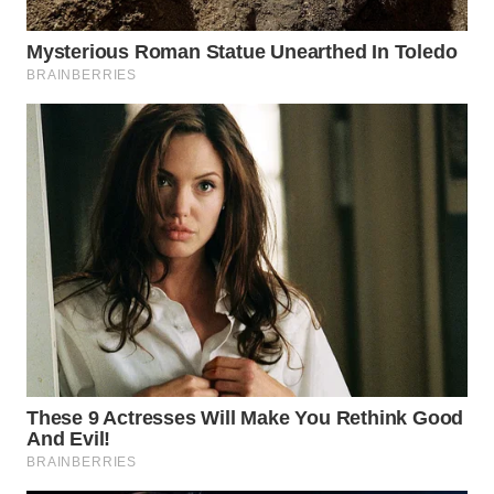
WN
KUNINGAN
WN
MAJALENGKA
WN
SUBANG
WN
SUKABUMI
WN
PURWAKARTA
WN
PRIANGAN
TIMUR