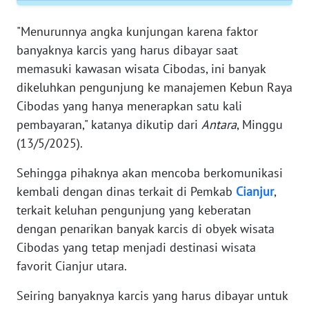
WN
JAMBI
"Menurunnya angka kunjungan karena faktor
banyaknya karcis yang harus dibayar saat
WN
memasuki kawasan wisata Cibodas, ini banyak
SULTRA
dikeluhkan pengunjung ke manajemen Kebun Raya
Cibodas yang hanya menerapkan satu kali
WN
pembayaran," katanya dikutip dari
Antara
, Minggu
NTB
(13/5/2025).
WN
Sehingga pihaknya akan mencoba berkomunikasi
SULTENG
kembali dengan dinas terkait di Pemkab
Cianjur
,
terkait keluhan pengunjung yang keberatan
WN
dengan penarikan banyak karcis di obyek wisata
SULBAR
Cibodas yang tetap menjadi destinasi wisata
favorit Cianjur utara.
WN
BABEL
Seiring banyaknya karcis yang harus dibayar untuk