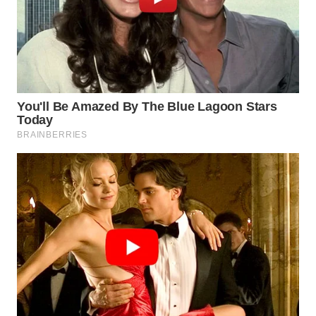
WAHANA
NEWS
WAHANA
TANI
WAHANA
ADVOKAT
WAHANA
INFRASTRUKTUR
WAHANA
KONSUMEN
WAHANA
LISTRIK