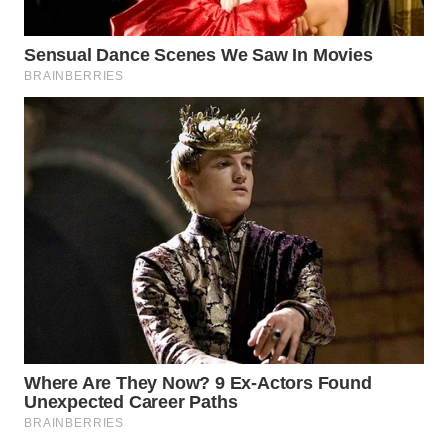
WAHANA
TRAVEL
WAHANA
TV
WAHANANEWS
ID
WAHANANEWS
CO ID
WAHANANEWS
NET
WAHANA
SPORT