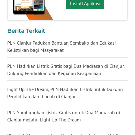
Install Aplikasi
WN
TANJUNG
LESUNG
Berita Terkait
WN
PLN Cianjur Padukan Bantuan Sembako dan Edukasi
KARO
Kelistrikan bagi Masyarakat
WN
PLN Hadirkan Listrik Gratis bagi Dua Madrasah di Cianjur,
SIMALUNGUN
Dukung Pendidikan dan Kegiatan Keagamaan
WN
Light Up The Dream, PLN Hadirkan Listrik untuk Dukung
LABUHANBATU
Pendidikan dan Ibadah di Cianjur
WN
PLN Sambungkan Listrik Gratis untuk Dua Madrasah di
TAPANULI
Cianjur melalui Light Up The Dream
TENGAH