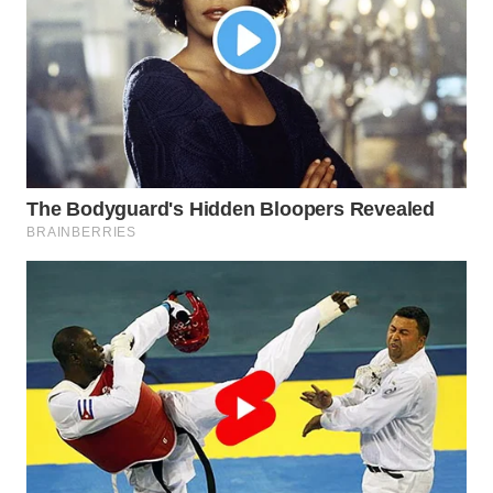
LAPAK
WAHANA
Wahana
Network
KONSUMEN
LISTRIK
MASYARAKAT
KELISTRIKAN
WALINKI
ID
MAWAKA
ID