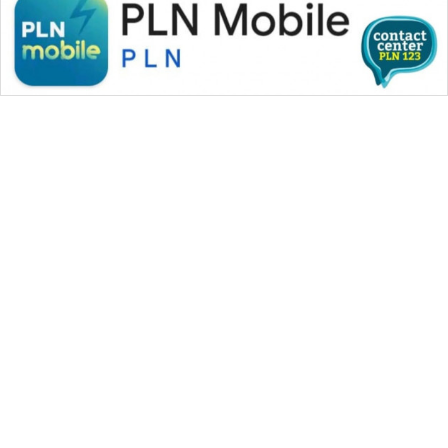
WAHANA MEDIA GROUP
|
|
|
WAHANA NEWS co
WAHANA TANI
WAHANA ADVOKAT
|
|
WAHANA INFRASTRUKTUR
WAHANA KONSUMEN
|
|
|
WAHANA LISTRIK
WAHANA TRAVEL
WAHANA TV
|
|
|
WAHANANEWS id
WAHANANEWS CO ID
WAHANANEWS NET