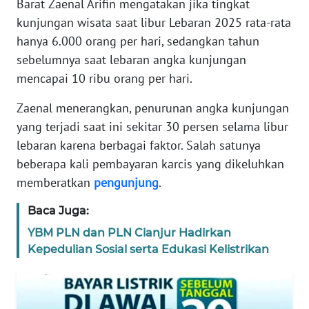
Barat Zaenal Arifin mengatakan jika tingkat
DISCLAIMER
kunjungan wisata saat libur Lebaran 2025 rata-rata
hanya 6.000 orang per hari, sedangkan tahun
Wahana
News
sebelumnya saat lebaran angka kunjungan
Regional
mencapai 10 ribu orang per hari.
WN
Zaenal menerangkan, penurunan angka kunjungan
SUMUT
yang terjadi saat ini sekitar 30 persen selama libur
lebaran karena berbagai faktor. Salah satunya
WN
beberapa kali pembayaran karcis yang dikeluhkan
JAKARTA
memberatkan
pengunjung
.
WN
Baca Juga:
JABAR
YBM PLN dan PLN Cianjur Hadirkan
Kepedulian Sosial serta Edukasi Kelistrikan
WN
BANTEN