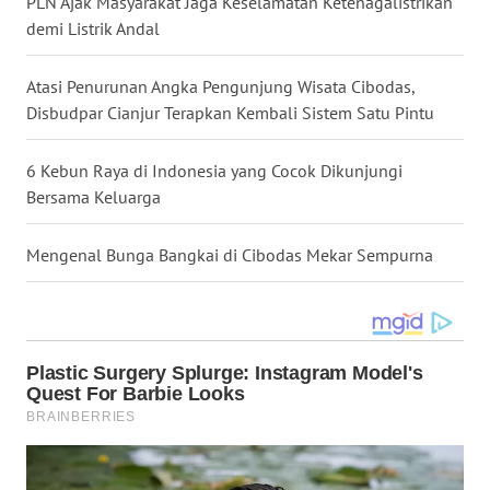
PLN Ajak Masyarakat Jaga Keselamatan Ketenagalistrikan
WN DELI
demi Listrik Andal
SERDANG
Atasi Penurunan Angka Pengunjung Wisata Cibodas,
WN
TEBING
Disbudpar Cianjur Terapkan Kembali Sistem Satu Pintu
TINGGI
6 Kebun Raya di Indonesia yang Cocok Dikunjungi
WN
Bersama Keluarga
PAKPAK
Mengenal Bunga Bangkai di Cibodas Mekar Sempurna
WN
KARAWANG
WN
BEKASI
WN
BOGOR