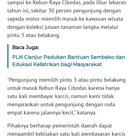
sampai ke Kebun Raya Cibodas, pada libur lebaran
WN
tahun ini, sekitar 30 persen pengunjung dengan
SUMBAR
sepeda motor memilih masuk ke kawasan wisata
dengan koleksi jutaan tanaman langka melalui
WN
SUMSEL
pintu 3 atau belakang.
Baca Juga:
WN
BENGKULU
PLN Cianjur Padukan Bantuan Sembako dan
Edukasi Kelistrikan bagi Masyarakat
WN
LAMPUNG
"Pengunjung memilih pintu 3 atau pintu belakang
untuk masuk Kebun Raya Cibodas karena hanya
WN
satu kali membayar karcis, namun kami tidak
JATENG
menyarankan untuk pengunjung dengan roda
empat karena jalannya kecil," katanya.
WN
NUSANTARA
Pihaknya berharap pemerintah daerah dapat
mengambil kebijakan satu kali pembayaran karcis