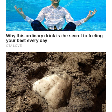
CIANJUR
WN
KEPULAUAN
SERIBU
WN
TANGERANG
WN
BINJAI
WN
CIREBON
WN
INDRAMAYU