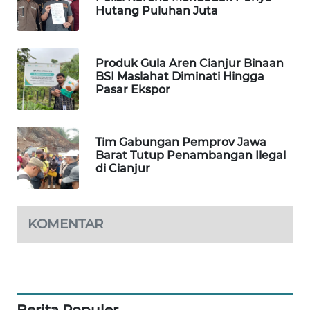
Hutang Puluhan Juta
MARITIM
HUMBANG
Produk Gula Aren Cianjur Binaan
NEWS
BSI Maslahat Diminati Hingga
Pasar Ekspor
GARONGGANG
NEWS
Tim Gabungan Pemprov Jawa
FISUELRI
Barat Tutup Penambangan Ilegal
ID
di Cianjur
ENERGI
NEWS
KOMENTAR
CILEUNGSI
NEWS
BERKAT