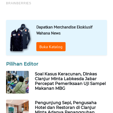
FORWAMKI
ALPERKLINAS
Dapatkan Merchandise Eksklusif
FORJASIDA
Wahana News
TAMBANG
Buka Katalog
NEWS
SITUNGIR
Pilihan Editor
NEWS
Soal Kasus Keracunan, Dinkes
SIDIKALANG
Cianjur Minta Labkesda Jabar
Percepat Pemeriksaan Uji Sampel
NEWS
Makanan MBG
SIBARAGAS
NEWS
Pengunjung Sepi, Pengusaha
Hotel dan Restoran di Cianjur
Minta Adanya Penangguhan