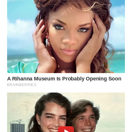
WN
BINTAN
WN
MANDALIKA
WN
LIKUPANG
WN
LABUANBAJO
WN
BORNEO
Wahana
Media
Group