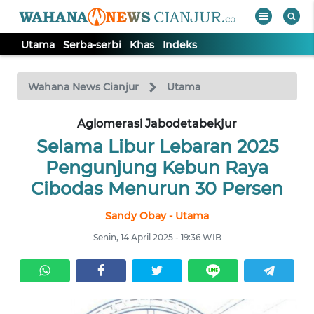
Utama
Serba-serbi
Khas
Indeks
WAHANA
Tutup
TV
Wahana News Cianjur
Utama
Aglomerasi Jabodetabekjur
UTAMA
Selama Libur Lebaran 2025
SERBA-
Pengunjung Kebun Raya
SERBI
Cibodas Menurun 30 Persen
Sandy Obay - Utama
KHAS
Senin, 14 April 2025 - 19:36 WIB
Informasi
INDEKS
BERITA