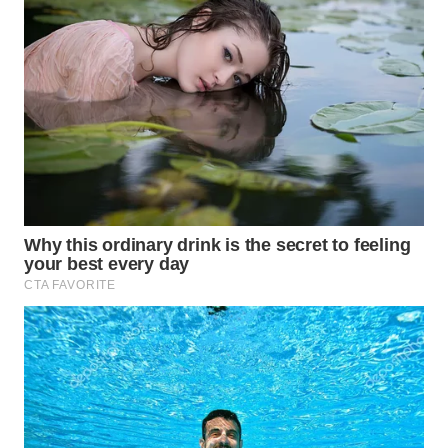
WN
DEPOK
WN
TAPANULI
UTARA
WN
SAMOSIR
WN
PADANG
LAWAS
WN
SUMEDANG
WN