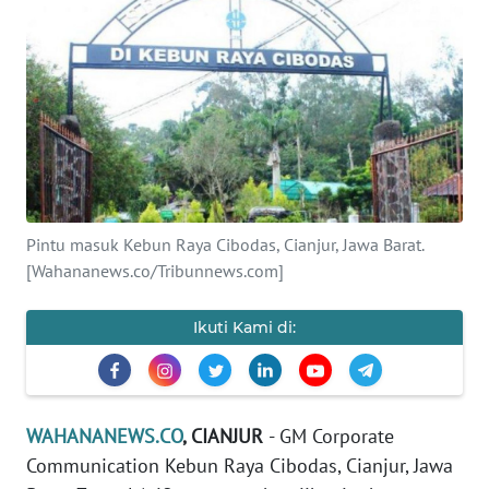
KONTAK
KAMI
INFO
IKLAN
TENTANG
KAMI
Pintu masuk Kebun Raya Cibodas, Cianjur, Jawa Barat.
[Wahananews.co/Tribunnews.com]
PEDOMAN
MEDIA
Ikuti Kami di:
SIBER
REDAKSI
WAHANANEWS.CO
, CIANJUR
- GM Corporate
KARIR
Communication Kebun Raya Cibodas, Cianjur, Jawa