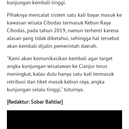
kunjungan kembali tinggi.
WN
KALSEL
Pihaknya mencatat sistem satu kali bayar masuk ke
kawasan wisata Cibodas termasuk Kebun Raya
WN
KALTIM
Cibodas, pada tahun 2019, namun terhenti karena
alasan yang tidak diketahui, sehingga hal tersebut
WN
akan kembali dijalin pemerintah daerah.
SULSEL
"Kami akan komunikasikan kembali agar target
angka kunjungan wisatawan ke Cianjur terus
WN
GORONTALO
meningkat, kalau dulu hanya satu kali termasuk
retribusi dan tiket masuk kebun raya, angka
WN
kunjungan selalu tinggi," tuturnya.
SULUT
[Redaktur: Sobar Bahtiar]
WN
MALUKU