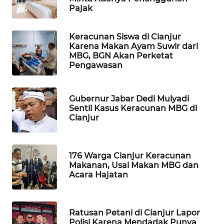
METRO
Pajak
SIANTAR
NEWS
Keracunan Siswa di Cianjur
Karena Makan Ayam Suwir dari
METRO
MBG, BGN Akan Perketat
MEDAN
Pengawasan
NEWS
Gubernur Jabar Dedi Mulyadi
METRO
Sentil Kasus Keracunan MBG di
JAKARTA
Cianjur
NEWS
KRT
176 Warga Cianjur Keracunan
NEWS
Makanan, Usai Makan MBG dan
Acara Hajatan
KARING
NEWS
Ratusan Petani di Cianjur Lapor
Polisi Karena Mendadak Punya
JURNAL