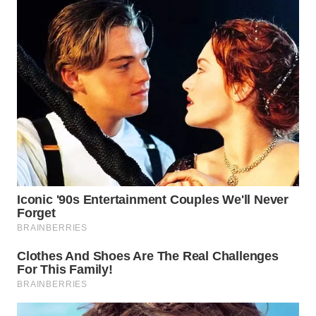
WN
SEMARANG
WN
SOLO
WN
BOROBUDUR
WN
MADURA
WN
SURABAYA
WN
NATUNA