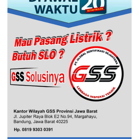
WN
NTT
WN
KEPRI
WN
PAPUA
WN
PAPUA
BARAT
WN
RIAU
WN
SERAMBI