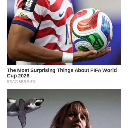
WN
KUNINGAN
WN
MAJALENGKA
WN
SUBANG
WN
SUKABUMI
WN
PURWAKARTA
WN
PRIANGAN
TIMUR