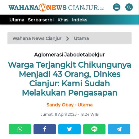
Utama
Serba-serbi
Khas
Indeks
WAHANA
Tutup
TV
Wahana News Cianjur
Utama
Aglomerasi Jabodetabekjur
UTAMA
Warga Terjangkit Chikungunya
SERBA-
Menjadi 43 Orang, Dinkes
SERBI
Cianjur: Kami Sudah
Melakukan Pengasapan
KHAS
Sandy Obay - Utama
Informasi
Jumat, 11 April 2025 - 18:24 WIB
INDEKS
BERITA