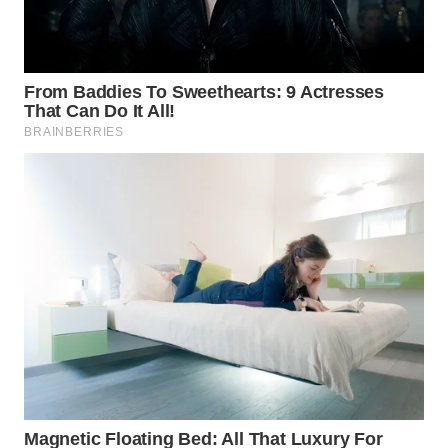
WN
DEPOK
WN
TAPANULI
UTARA
WN
SAMOSIR
WN
PADANG
LAWAS
WN
SUMEDANG
WN