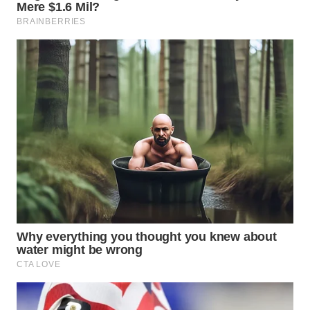
CIANJUR
WN
KEPULAUAN
SERIBU
WN
TANGERANG
WN
BINJAI
WN
CIREBON
WN
INDRAMAYU