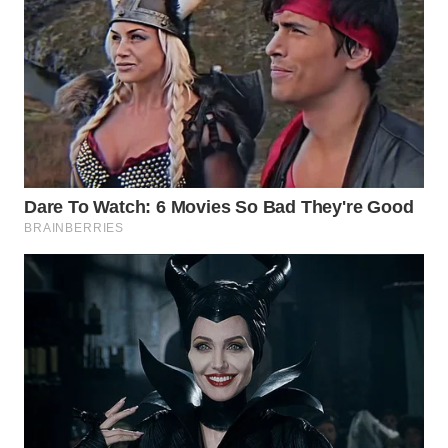
WN DELI
SERDANG
WN
TEBING
TINGGI
WN
PAKPAK
WN
KARAWANG
WN
BEKASI
WN
BOGOR