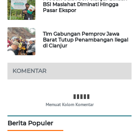
BSI Maslahat Diminati Hingga
MARITIM
Pasar Ekspor
HUMBANG
NEWS
Tim Gabungan Pemprov Jawa
Barat Tutup Penambangan Ilegal
GARONGGANG
di Cianjur
NEWS
FISUELRI
KOMENTAR
ID
ENERGI
NEWS
Memuat Kolom Komentar
CILEUNGSI
NEWS
Berita Populer
BERKAT