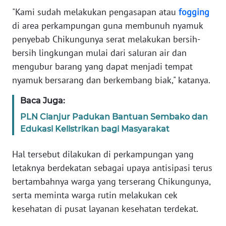
WN
"Kami sudah melakukan pengasapan atau
fogging
SUMBAR
di area perkampungan guna membunuh nyamuk
penyebab Chikungunya serat melakukan bersih-
WN
bersih lingkungan mulai dari saluran air dan
SUMSEL
mengubur barang yang dapat menjadi tempat
nyamuk bersarang dan berkembang biak," katanya.
WN
BENGKULU
Baca Juga:
PLN Cianjur Padukan Bantuan Sembako dan
WN
Edukasi Kelistrikan bagi Masyarakat
LAMPUNG
Hal tersebut dilakukan di perkampungan yang
WN
letaknya berdekatan sebagai upaya antisipasi terus
JATENG
bertambahnya warga yang terserang Chikungunya,
serta meminta warga rutin melakukan cek
WN
NUSANTARA
kesehatan di pusat layanan kesehatan terdekat.