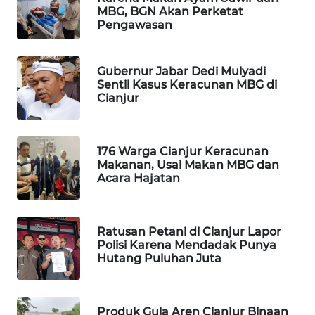
METRO
MBG, BGN Akan Perketat
SIANTAR
Pengawasan
NEWS
Gubernur Jabar Dedi Mulyadi
METRO
Sentil Kasus Keracunan MBG di
MEDAN
Cianjur
NEWS
METRO
176 Warga Cianjur Keracunan
JAKARTA
Makanan, Usai Makan MBG dan
NEWS
Acara Hajatan
KRT
NEWS
Ratusan Petani di Cianjur Lapor
Polisi Karena Mendadak Punya
Hutang Puluhan Juta
KARING
NEWS
Produk Gula Aren Cianjur Binaan
JURNAL