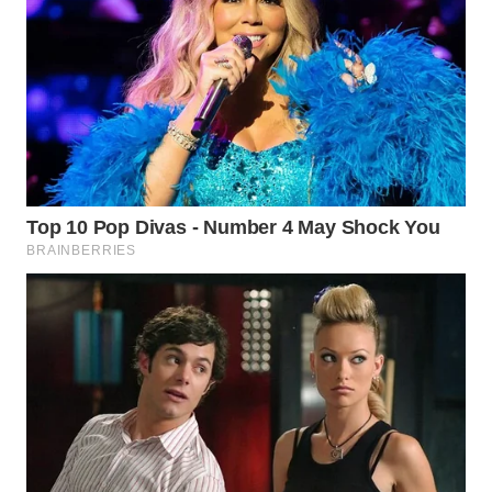
WAHANA
TRAVEL
WAHANA
TV
WAHANANEWS
ID
WAHANANEWS
CO ID
WAHANANEWS
NET
WAHANA
SPORT