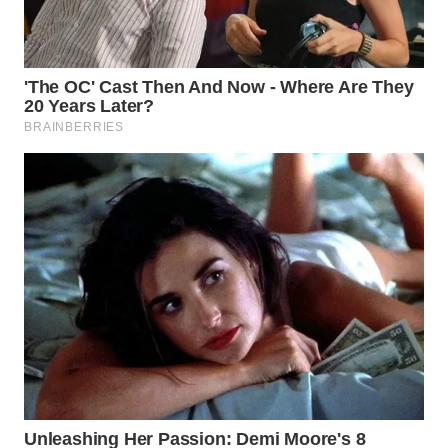
WAHANA
UMKM
WAHANA
SELEB
WAHANA
PERSONA
WAHANA
OTOMOTIF
WAHANA
HEALTH
WAHANA
DESA
WISATA