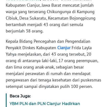
DISCLAIMER
Kabupaten Cianjur, Jawa Barat mencatat jumlah
warga yang terserang Chikungunya di Kampung
Wahana
Cibiuk, Desa Sukaratu, Kecamatan Bojongpicung
News
bertambah menjadi 43 orang dari semula
Regional
berjumlah 38 orang.
WN
Kepala Bidang Pencegahan dan Pengendalian
SUMUT
Penyakit Dinkes Kabupaten
Cianjur
Frida Layla
Yahya menjelaskan, dari 43 orang tersebut, 20
WN
JAKARTA
orang di antaranya laki-laki, 17 orang perempuan,
dan lima orang anak-anak, sebagian besar
WN
menjalani perawatan di rumah dan mendapat
JABAR
pengawasan dari tenaga kesehatan dari puskesmas
setempat sampai dinyatakan pulih 100 persen.
WN
BANTEN
Baca Juga:
YBM PLN dan PLN Cianjur Hadirkan