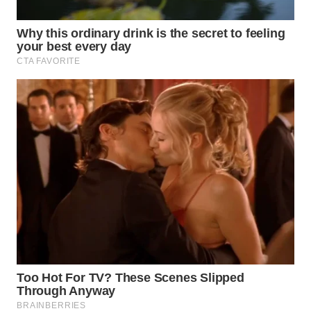
WN
BINTAN
WN
MANDALIKA
WN
LIKUPANG
WN
LABUANBAJO
WN
BORNEO
Wahana
Media
Group