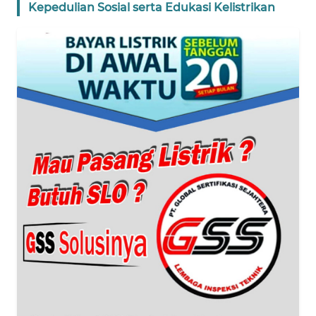
WN
Kepedulian Sosial serta Edukasi Kelistrikan
NTT
WN
KEPRI
WN
PAPUA
WN
PAPUA
BARAT
WN
RIAU
WN
SERAMBI