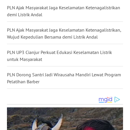
PLN Ajak Masyarakat Jaga Keselamatan Ketenagalistrikan
WN
demi Listrik Andal
TANJUNG
LESUNG
PLN Ajak Masyarakat Jaga Keselamatan Ketenagalistrikan,
Wujud Kepedulian Bersama demi Listrik Andal
WN
KARO
PLN UP3 Cianjur Perkuat Edukasi Keselamatan Listrik
untuk Masyarakat
WN
SIMALUNGUN
PLN Dorong Santri Jadi Wirausaha Mandiri Lewat Program
Pelatihan Barber
WN
LABUHANBATU
WN
TAPANULI
TENGAH