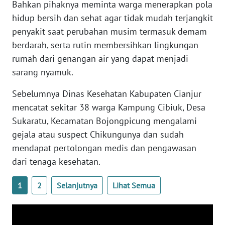
Bahkan pihaknya meminta warga menerapkan pola
WN
JOGJA
hidup bersih dan sehat agar tidak mudah terjangkit
penyakit saat perubahan musim termasuk demam
WN
berdarah, serta rutin membersihkan lingkungan
JATIM
rumah dari genangan air yang dapat menjadi
sarang nyamuk.
WN
BALI
Sebelumnya Dinas Kesehatan Kabupaten Cianjur
mencatat sekitar 38 warga Kampung Cibiuk, Desa
WN
Sukaratu, Kecamatan Bojongpicung mengalami
KALBAR
gejala atau suspect Chikungunya dan sudah
mendapat pertolongan medis dan pengawasan
WN
dari tenaga kesehatan.
KALTENG
1
2
Selanjutnya
Lihat Semua
WN
KALTARA