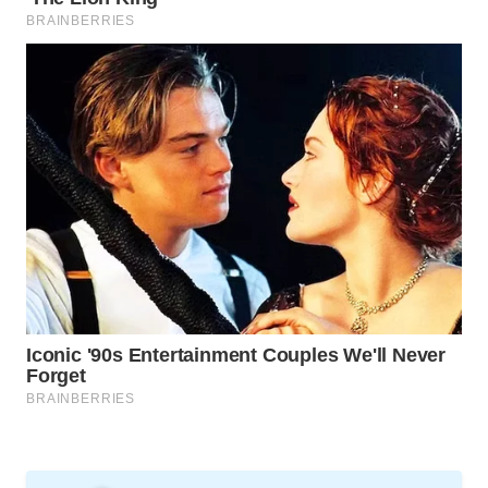
MARTABAT
NET
PLN
WATCH
MKLI
LPKKI
LKKI
KOPEKLIN
PORTAL
KONSUMEN