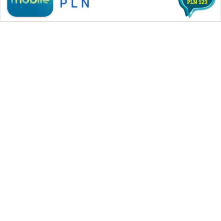
WAHANA MEDIA GROUP
|
|
|
WAHANA NEWS co
WAHANA TANI
WAHANA ADVOKAT
|
|
WAHANA INFRASTRUKTUR
WAHANA KONSUMEN
|
|
|
WAHANA LISTRIK
WAHANA TRAVEL
WAHANA TV
|
|
|
WAHANANEWS id
WAHANANEWS CO ID
WAHANANEWS NET
|
|
|
WAHANA SPORT ID
Wahana UMKM
Wahana Seleb
|
|
|
Wahana Persona
Wahana Otomotif
Wahana Health
|
Wahana Desa Wisata
Lapak Wahana