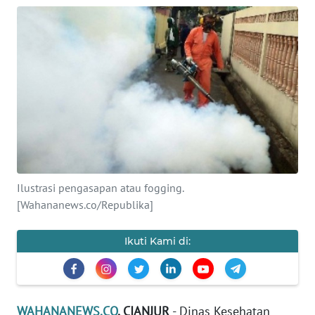
KONTAK
KAMI
INFO
IKLAN
TENTANG
KAMI
PEDOMAN
Ilustrasi pengasapan atau fogging.
MEDIA
[Wahananews.co/Republika]
SIBER
Ikuti Kami di:
REDAKSI
KARIR
WAHANANEWS.CO
, CIANJUR
- Dinas Kesehatan