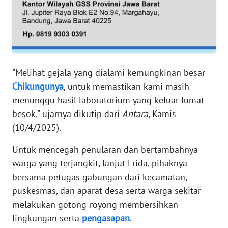
WN
JAMBI
WN
SULTRA
"Melihat gejala yang dialami kemungkinan besar
WN
Chikungunya
, untuk memastikan kami masih
NTB
menunggu hasil laboratorium yang keluar Jumat
besok," ujarnya dikutip dari
Antara
, Kamis
WN
(10/4/2025).
SULTENG
Untuk mencegah penularan dan bertambahnya
WN
warga yang terjangkit, lanjut Frida, pihaknya
SULBAR
bersama petugas gabungan dari kecamatan,
puskesmas, dan aparat desa serta warga sekitar
WN
melakukan gotong-royong membersihkan
BABEL
lingkungan serta
pengasapan
.