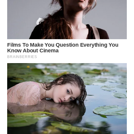
WN
SEMARANG
WN
SOLO
WN
BOROBUDUR
WN
MADURA
WN
SURABAYA
WN
NATUNA