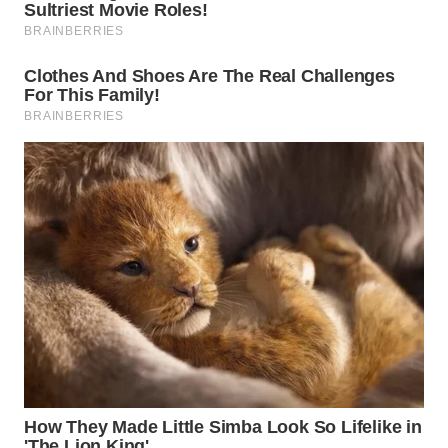
LAPAK
WAHANA
Wahana
Network
KONSUMEN
LISTRIK
MASYARAKAT
KELISTRIKAN
WALINKI
ID
MAWAKA
ID