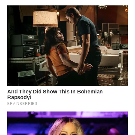
WAHANA
NEWS
WAHANA
TANI
WAHANA
ADVOKAT
WAHANA
INFRASTRUKTUR
WAHANA
KONSUMEN
WAHANA
LISTRIK