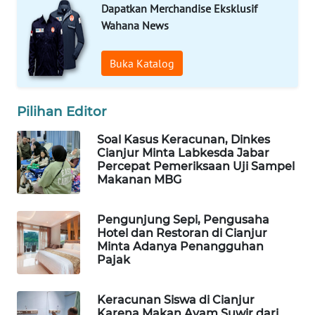
FORWAMKI
Dapatkan Merchandise Eksklusif
Wahana News
ALPERKLINAS
Buka Katalog
FORJASIDA
Pilihan Editor
TAMBANG
NEWS
Soal Kasus Keracunan, Dinkes
Cianjur Minta Labkesda Jabar
Percepat Pemeriksaan Uji Sampel
SITUNGIR
Makanan MBG
NEWS
Pengunjung Sepi, Pengusaha
SIDIKALANG
Hotel dan Restoran di Cianjur
NEWS
Minta Adanya Penangguhan
Pajak
SIBARAGAS
NEWS
Keracunan Siswa di Cianjur
Karena Makan Ayam Suwir dari