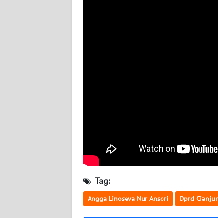
JOGJA
WN
JATIM
WN
BALI
WN
KALBAR
WN
KALTENG
WN
Tag:
KALTARA
Angga Linoseva Nur Ansori
Dprd Cianjur
WN
KALSEL