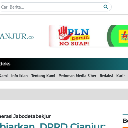
deks
Kami
Info Iklan
Tentang Kami
Pedoman Media Siber
Redaksi
Karir
erasi Jabodetabekjur
B
biarkan, DPRD Cianjur: