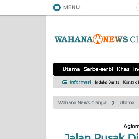
MENU
WAHANA
Tutup
TV
UTAMA
SERBA-
Utama
Serba-serbi
Khas
In
SERBI
Informasi
Indeks Berita
Kontak 
KHAS
Wahana News Cianjur
Utama
Informasi
INDEKS
BERITA
Aglom
Jalan Rusak Di