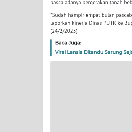
pasca adanya pergerakan tanah beb
WN
“Sudah hampir empat bulan pascabe
KEPRI
laporkan kinerja Dinas PUTR ke Bupa
(24/2/2025).
WN
PAPUA
Baca Juga:
Viral Lansia Ditandu Sarung Se
WN
PAPUA
BARAT
WN
RIAU
WN
SERAMBI
WN