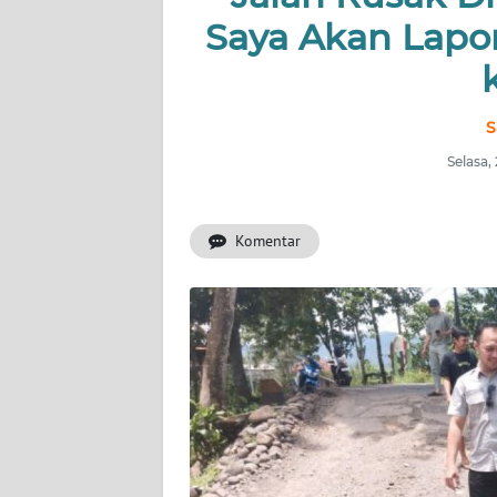
KONTAK
Saya Akan Lapo
KAMI
INFO
IKLAN
S
Selasa,
TENTANG
KAMI
Komentar
PEDOMAN
MEDIA
SIBER
REDAKSI
KARIR
DISCLAIMER