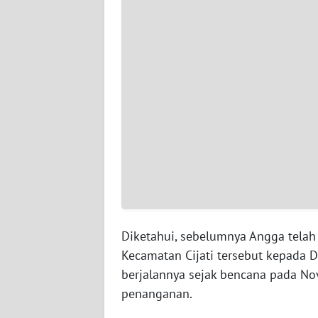
JAMBI
WN
SULTRA
WN
NTB
WN
SULTENG
WN
SULBAR
Diketahui, sebelumnya Angga telah
Kecamatan Cijati tersebut kepada 
WN
BABEL
berjalannya sejak bencana pada No
penanganan.
WN