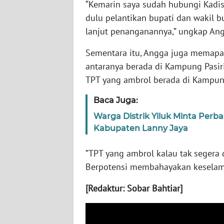
SUMBAR
“Kemarin saya sudah hubungi Kadi
dulu pelantikan bupati dan wakil b
WN
lanjut penanganannya,” ungkap Ang
SUMSEL
Sementara itu, Angga juga memapar
antaranya berada di Kampung Pasir
WN
BENGKULU
TPT yang ambrol berada di Kampu
Baca Juga:
WN
LAMPUNG
Warga Distrik Yiluk Minta Perba
Kabupaten Lanny Jaya
WN
JATENG
”TPT yang ambrol kalau tak segera d
Berpotensi membahayakan keselama
WN
[Redaktur: Sobar Bahtiar]
NUSANTARA
WN