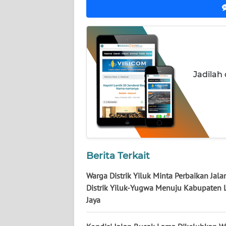
WN
KALTIM
WN
SULSEL
Jadilah
WN
GORONTALO
WN
SULUT
Berita Terkait
WN
Warga Distrik Yiluk Minta Perbaikan Jala
MALUKU
Distrik Yiluk-Yugwa Menuju Kabupaten 
Jaya
WN
MALUT