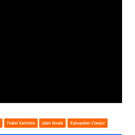
Fraksi Gerindra
Jalan Rusak
Kabupaten Cianjur