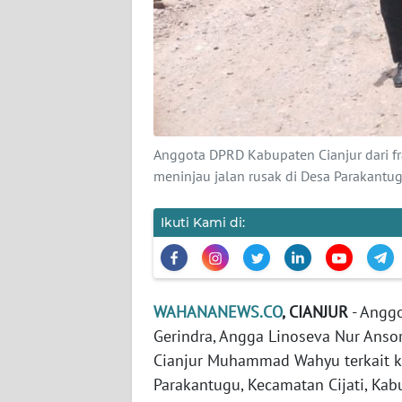
Wahana
News
Regional
WN
SUMUT
Anggota DPRD Kabupaten Cianjur dari fra
meninjau jalan rusak di Desa Parakantu
WN
JAKARTA
Ikuti Kami di:
WN
JABAR
WN
WAHANANEWS.CO
, CIANJUR
- Anggo
BANTEN
Gerindra, Angga Linoseva Nur Anso
Cianjur Muhammad Wahyu terkait ko
WN
Parakantugu, Kecamatan Cijati, Kab
NTT