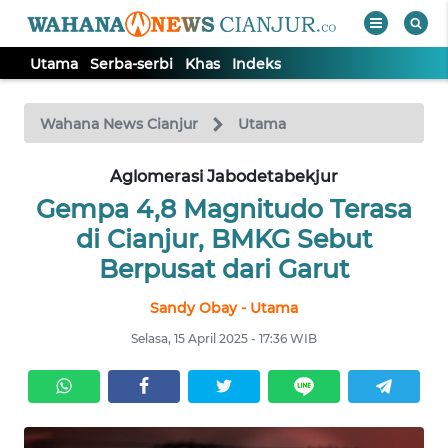
Utama
Serba-serbi
Khas
Indeks
WAHANA
Tutup
TV
Wahana News Cianjur
Utama
Aglomerasi Jabodetabekjur
UTAMA
Gempa 4,8 Magnitudo Terasa
SERBA-
di Cianjur, BMKG Sebut
SERBI
Berpusat dari Garut
Sandy Obay - Utama
KHAS
Selasa, 15 April 2025 - 17:36 WIB
Informasi
INDEKS
BERITA