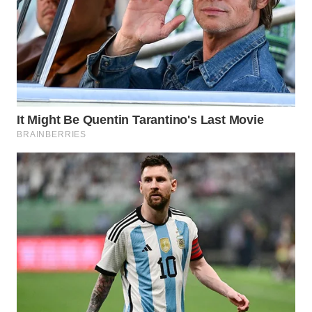
WN DELI
SERDANG
WN
TEBING
TINGGI
WN
PAKPAK
WN
KARAWANG
WN
BEKASI
WN
BOGOR