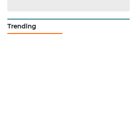
METRO
SIANTAR
NEWS
Trending
METRO
MEDAN
NEWS
METRO
JAKARTA
NEWS
KRT
NEWS
KARING
NEWS
JURNAL