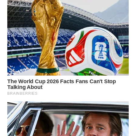
WN
TANJUNG
LESUNG
WN
KARO
WN
SIMALUNGUN
WN
LABUHANBATU
WN
TAPANULI
TENGAH