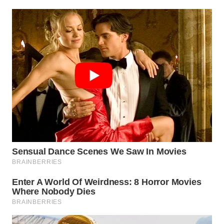
WN
MALUT
WN
DAIRI
WN
DANAU
TOBA
WN
NIAS
WN
LANGKAT
WN
TAPANULI
SELATAN