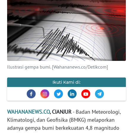
KONTAK
KAMI
INFO
IKLAN
TENTANG
KAMI
Ilustrasi gempa bumi. [Wahananews.co/Detikcom]
PEDOMAN
Ikuti Kami di:
MEDIA
SIBER
REDAKSI
WAHANANEWS.CO
, CIANJUR
- Badan Meteorologi,
Klimatologi, dan Geofisika (BMKG) melaporkan
KARIR
adanya gempa bumi berkekuatan 4,8 magnitudo