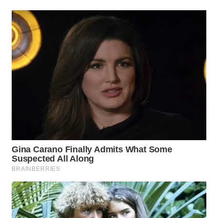
CIANJUR
WN
KEPULAUAN
SERIBU
WN
TANGERANG
WN
BINJAI
WN
CIREBON
WN
INDRAMAYU