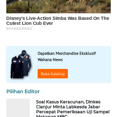
WAHANA
UMKM
WAHANA
SELEB
WAHANA
PERSONA
Dapatkan Merchandise Eksklusif
Wahana News
WAHANA
OTOMOTIF
Buka Katalog
WAHANA
HEALTH
Pilihan Editor
WAHANA
Soal Kasus Keracunan, Dinkes
DESA
Cianjur Minta Labkesda Jabar
WISATA
Percepat Pemeriksaan Uji Sampel
Makanan MBG