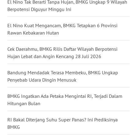
El Nino Tak Berarti Tanpa Hujan, BMKG Ungkap 9 Wilayah
WN
Berpotensi Diguyur Minggu Ini
JOGJA
El Nino Kuat Mengancam, BMKG Tetapkan 6 Provinsi
WN
JATIM
Rawan Kebakaran Hutan
WN
Cek Daerahmu, BMKG Rilis Daftar Wilayah Berpotensi
BALI
Hujan Lebat dan Angin Kencang 28 Juli 2026
WN
Bandung Mendadak Terasa Membeku, BMKG Ungkap
KALBAR
Penyebab Udara Dingin Menusuk
WN
BMKG Ingatkan Ada Petaka Mengintai RI, Terjadi Dalam
KALTENG
Hitungan Bulan
WN
RI Bakal Diterjang Suhu Super Panas? Ini Prediksinya
KALTARA
BMKG