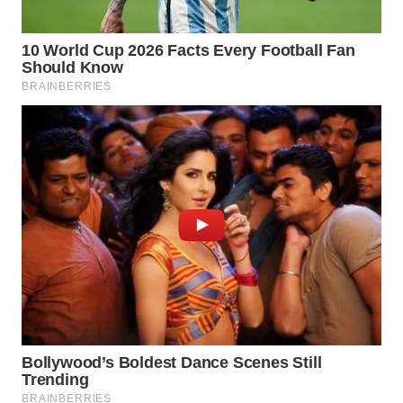
WN
DEPOK
WN
TAPANULI
UTARA
WN
SAMOSIR
WN
PADANG
LAWAS
WN
SUMEDANG
WN