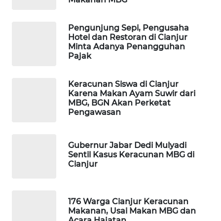
LAPAK
WAHANA
Pengunjung Sepi, Pengusaha
Hotel dan Restoran di Cianjur
Minta Adanya Penangguhan
Wahana
Pajak
Network
Keracunan Siswa di Cianjur
KONSUMEN
Karena Makan Ayam Suwir dari
LISTRIK
MBG, BGN Akan Perketat
Pengawasan
MASYARAKAT
KELISTRIKAN
Gubernur Jabar Dedi Mulyadi
Sentil Kasus Keracunan MBG di
WALINKI
Cianjur
ID
MAWAKA
176 Warga Cianjur Keracunan
ID
Makanan, Usai Makan MBG dan
Acara Hajatan