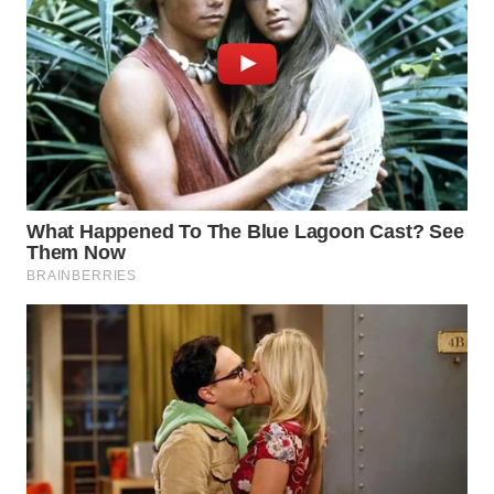
WN
KUNINGAN
WN
MAJALENGKA
WN
SUBANG
WN
SUKABUMI
WN
PURWAKARTA
WN
PRIANGAN
TIMUR