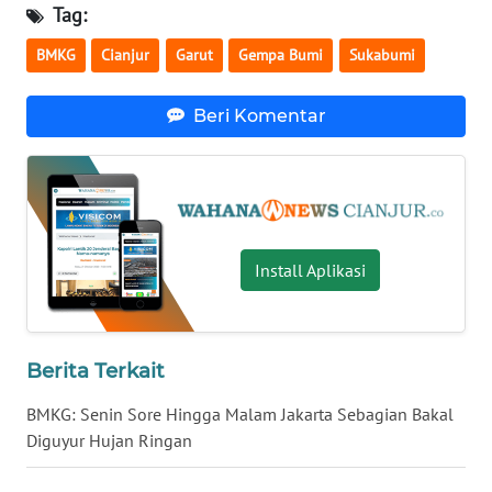
Tag:
WN
SUMBAR
BMKG
Cianjur
Garut
Gempa Bumi
Sukabumi
WN
Beri Komentar
SUMSEL
WN
BENGKULU
WN
Install Aplikasi
LAMPUNG
WN
JATENG
Berita Terkait
BMKG: Senin Sore Hingga Malam Jakarta Sebagian Bakal
WN
Diguyur Hujan Ringan
NUSANTARA