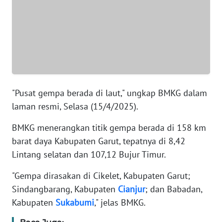
WN
NTT
WN
KEPRI
WN
PAPUA
"Pusat gempa berada di laut," ungkap BMKG dalam
laman resmi, Selasa (15/4/2025).
WN
PAPUA
BMKG menerangkan titik gempa berada di 158 km
BARAT
barat daya Kabupaten Garut, tepatnya di 8,42
Lintang selatan dan 107,12 Bujur Timur.
WN
RIAU
"Gempa dirasakan di Cikelet, Kabupaten Garut;
Sindangbarang, Kabupaten
Cianjur
; dan Babadan,
WN
Kabupaten
Sukabumi
," jelas BMKG.
SERAMBI