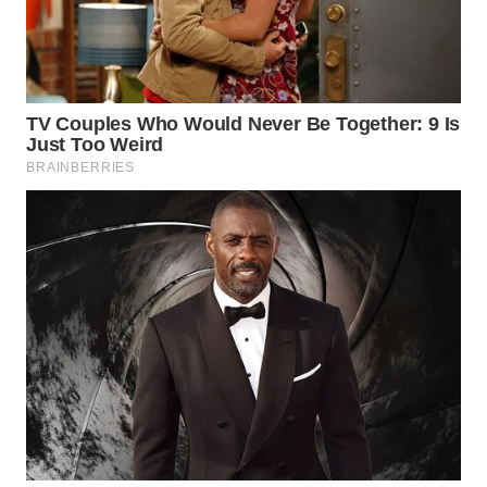
WN
SEMARANG
WN
SOLO
WN
BOROBUDUR
WN
MADURA
WN
SURABAYA
WN
NATUNA