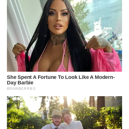
WAHANA
NEWS
WAHANA
TANI
WAHANA
ADVOKAT
WAHANA
INFRASTRUKTUR
WAHANA
KONSUMEN
WAHANA
LISTRIK