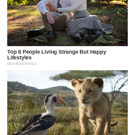
WAHANA
TRAVEL
WAHANA
TV
WAHANANEWS
ID
WAHANANEWS
CO ID
WAHANANEWS
NET
WAHANA
SPORT