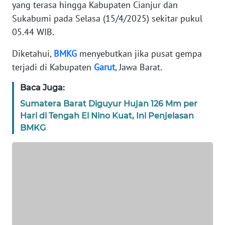
yang terasa hingga Kabupaten Cianjur dan
DISCLAIMER
Sukabumi pada Selasa (15/4/2025) sekitar pukul
05.44 WIB.
Wahana
News
Regional
Diketahui,
BMKG
menyebutkan jika pusat gempa
terjadi di Kabupaten
Garut
, Jawa Barat.
WN
Baca Juga:
SUMUT
Sumatera Barat Diguyur Hujan 126 Mm per
WN
Hari di Tengah El Nino Kuat, Ini Penjelasan
JAKARTA
BMKG
WN
JABAR
WN
BANTEN