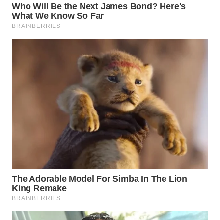
WN
BINTAN
WN
MANDALIKA
WN
LIKUPANG
WN
LABUANBAJO
WN
BORNEO
Wahana
Media
Group