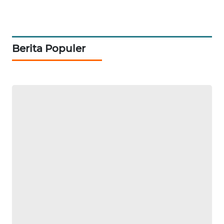
FORWAMKI
ALPERKLINAS
Berita Populer
FORJASIDA
TAMBANG
NEWS
SITUNGIR
NEWS
SIDIKALANG
NEWS
SIBARAGAS
NEWS