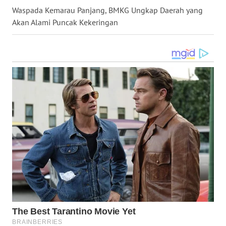
WN
Waspada Kemarau Panjang, BMKG Ungkap Daerah yang
KALSEL
Akan Alami Puncak Kekeringan
WN
KALTIM
WN
SULSEL
WN
GORONTALO
WN
SULUT
WN
MALUKU