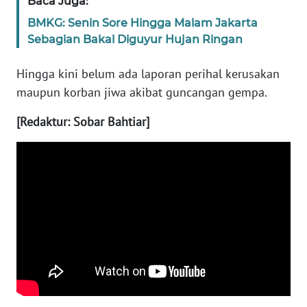
Baca Juga:
WN
BMKG: Senin Sore Hingga Malam Jakarta
JAMBI
Sebagian Bakal Diguyur Hujan Ringan
WN
Hingga kini belum ada laporan perihal kerusakan
SULTRA
maupun korban jiwa akibat guncangan gempa.
WN
[Redaktur: Sobar Bahtiar]
NTB
WN
SULTENG
WN
SULBAR
WN
BABEL